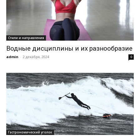
Стили и направления
Водные дисциплины и их разнообразие
admin
-
2 декабря, 2024
0
Гастрономический уголок