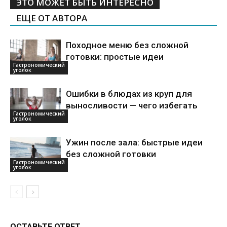
ЭТО МОЖЕТ БЫТЬ ИНТЕРЕСНО
ЕЩЕ ОТ АВТОРА
Походное меню без сложной
готовки: простые идеи
Гастрономический
уголок
Ошибки в блюдах из круп для
выносливости — чего избегать
Гастрономический
уголок
Ужин после зала: быстрые идеи
без сложной готовки
Гастрономический
уголок
ОСТАВЬТЕ ОТВЕТ