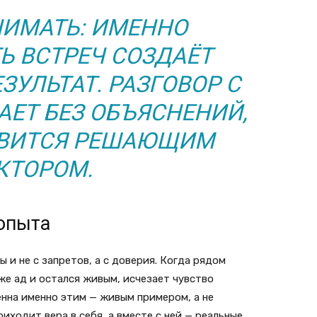
ИМАТЬ: ИМЕННО
Ь ВСТРЕЧ СОЗДАЁТ
ЗУЛЬТАТ. РАЗГОВОР С
АЕТ БЕЗ ОБЪЯСНЕНИЙ,
ОВИТСЯ РЕШАЮЩИМ
КТОРОМ.
 опыта
 и не с запретов, а с доверия. Когда рядом
же ад и остался живым, исчезает чувство
нна именно этим — живым примером, а не
ходит вера в себя, а вместе с ней — реальные