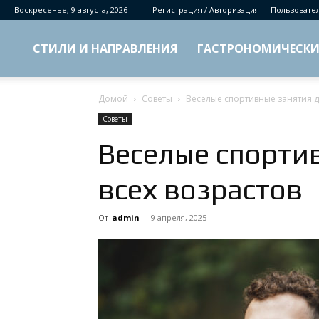
Воскресенье, 9 августа, 2026
Регистрация / Авторизация
Пользовате
СТИЛИ И НАПРАВЛЕНИЯ
ГАСТРОНОМИЧЕСКИ
Домой
Советы
Веселые спортивные занятия д
Советы
Веселые спорти
всех возрастов
От
admin
-
9 апреля, 2025