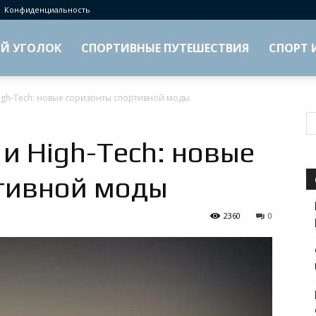
Конфиденциальность
Й УГОЛОК
СПОРТИВНЫЕ ПУТЕШЕСТВИЯ
СПОРТ 
igh-Tech: новые горизонты спортивной моды
и High-Tech: новые
тивной моды
2360
0