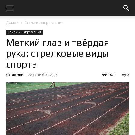
Домой
Стили и направления
Стили и направления
Меткий глаз и твёрдая
рука: стрелковые виды
спорта
От
admin
-
22 сентября, 2025
1671
0